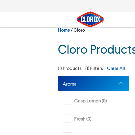
Skip to main navigation
Skip to content
Skip to footer
Current:
Home
/
Cloro
Search
Cloro Product
(
1
) Products
(
1
) Filters
Clear All
Aroma
Crisp Lemon (
0
)
Fresh (
0
)