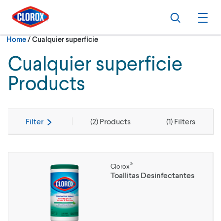
Skip to main navigation
Skip to content
Skip to footer
Search
Ope
Current:
Home
/
Cualquier superficie
Cualquier superficie
Products
Filter
(
2
) Products
(
1
) Filters
®
Clorox
Toallitas Desinfectantes