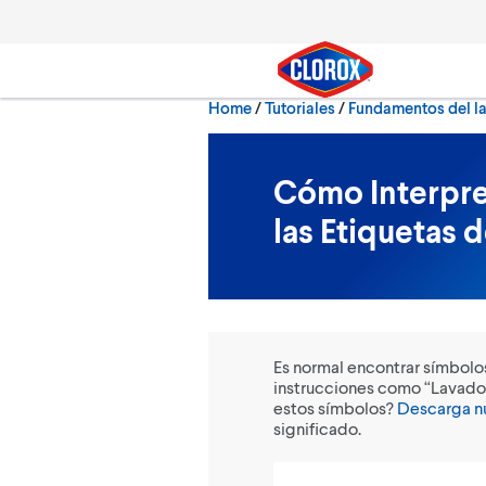
Skip to main navigation
Skip to content
Skip to footer
Home
/
Tutoriales
Fundamentos del l
Search
Cómo Interpre
las Etiquetas 
Es normal encontrar símbolos
instrucciones como “Lavado
estos símbolos?
Descarga nu
significado.