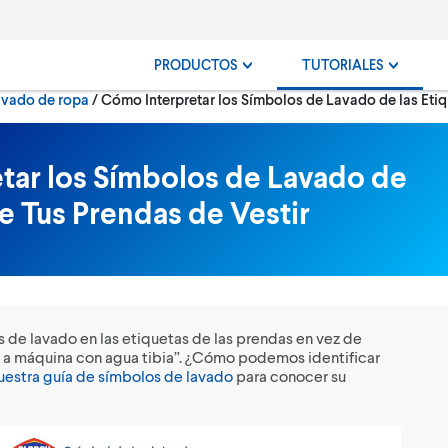
PRODUCTOS
TUTORIALES
Current:
avado de ropa
Cómo Interpretar los Símbolos de Lavado de las Etiq
tar los Símbolos de Lavado de
de Tus Prendas de Vestir
 de lavado en las etiquetas de las prendas en vez de
 a máquina con agua tibia”. ¿Cómo podemos identificar
estra guía de símbolos de lavado
para conocer su