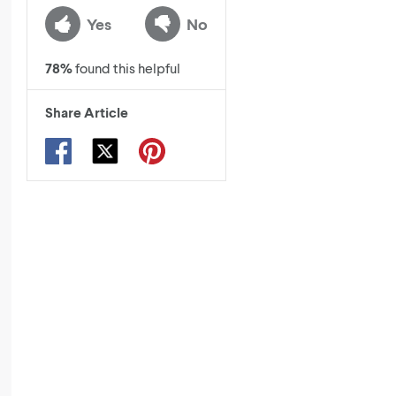
Yes
No
78
%
found this helpful
Share Article