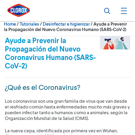
Skip to main navigation
Skip to content
Skip to footer
Search
Ope
Current:
Home
/
Tutoriales
Desinfectar e higienizar
Ayude a Prevenir
la Propagación del Nuevo Coronavirus Humano (SARS-CoV-2)
Ayude a Prevenir la
Propagación del Nuevo
Coronavirus Humano (SARS-
CoV-2)
¿Qué es el Coronavirus?
Los coronavirus son una gran familia de virus que van desde
el resfriado común hasta enfermedades mucho más graves y
pueden infectar tanto a humanos como a animales, según la
Organización Mundial de la Salud (OMS).
La nueva cepa, identificada por primera vez en Wuhan,