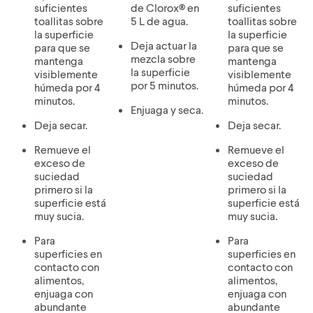
suficientes
de Clorox® en
suficientes
toallitas sobre
5 L de agua.
toallitas sobre
la superficie
la superficie
Deja actuar la
para que se
para que se
mezcla sobre
mantenga
mantenga
la superficie
visiblemente
visiblemente
por 5 minutos.
húmeda por 4
húmeda por 4
minutos.
minutos.
Enjuaga y seca.
Deja secar.
Deja secar.
Remueve el
Remueve el
exceso de
exceso de
suciedad
suciedad
primero si la
primero si la
superficie está
superficie está
muy sucia.
muy sucia.
Para
Para
superficies en
superficies en
contacto con
contacto con
alimentos,
alimentos,
enjuaga con
enjuaga con
abundante
abundante