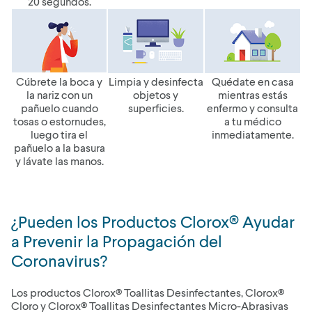
20 segundos.
Cúbrete la boca y
Limpia y desinfecta
Quédate en casa
la nariz con un
objetos y
mientras estás
pañuelo cuando
superficies.
enfermo y consulta
tosas o estornudes,
a tu médico
luego tira el
inmediatamente.
pañuelo a la basura
y lávate las manos.
¿Pueden los Productos Clorox® Ayudar
a Prevenir la Propagación del
Coronavirus?
Los productos Clorox® Toallitas Desinfectantes, Clorox®
Cloro y Clorox® Toallitas Desinfectantes Micro-Abrasivas